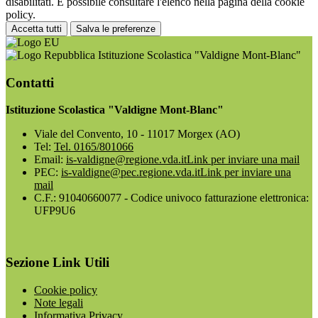
disabilitati. È possibile consultare l'elenco nella pagina della cookie
policy.
Accetta tutti
Salva le preferenze
Istituzione Scolastica "Valdigne Mont-Blanc"
Contatti
Istituzione Scolastica "Valdigne Mont-Blanc"
Viale del Convento, 10 - 11017 Morgex (AO)
Tel:
Tel. 0165/801066
Email:
is-valdigne@regione.vda.it
Link per inviare una mail
PEC:
is-valdigne@pec.regione.vda.it
Link per inviare una
mail
C.F.: 91040660077 - Codice univoco fatturazione elettronica:
UFP9U6
Sezione Link Utili
Cookie policy
Note legali
Informativa Privacy