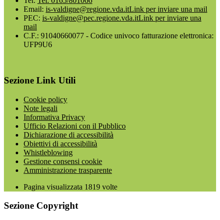
Tel:
Tel. 0165/801066
Email:
is-valdigne@regione.vda.it
Link per inviare una mail
PEC:
is-valdigne@pec.regione.vda.it
Link per inviare una
mail
C.F.: 91040660077 - Codice univoco fatturazione elettronica:
UFP9U6
Sezione Link Utili
Cookie policy
Note legali
Informativa Privacy
Ufficio Relazioni con il Pubblico
Dichiarazione di accessibilità
Obiettivi di accessibilità
Whistleblowing
Gestione consensi cookie
Amministrazione trasparente
Pagina visualizzata
1819
volte
Sezione Copyright